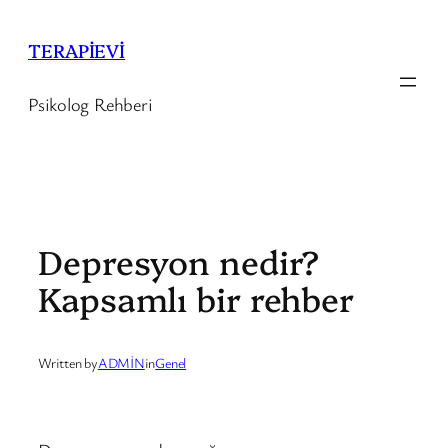
İçeriğe
geç
TERAPİEVİ
Psikolog Rehberi
Depresyon nedir?
Kapsamlı bir rehber
Written by
ADMİN
in
Genel