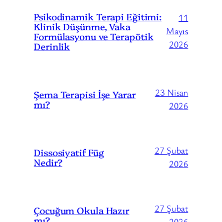
Psikodinamik Terapi Eğitimi:
11
Klinik Düşünme, Vaka
Mayıs
Formülasyonu ve Terapötik
2026
Derinlik
23 Nisan
Şema Terapisi İşe Yarar
mı?
2026
27 Şubat
Dissosiyatif Füg
Nedir?
2026
27 Şubat
Çocuğum Okula Hazır
mı?
2026