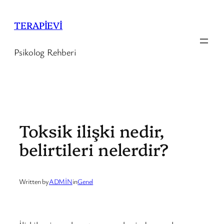
İçeriğe
geç
TERAPİEVİ
Psikolog Rehberi
Toksik ilişki nedir,
belirtileri nelerdir?
Written by
ADMİN
in
Genel