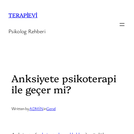
İçeriğe
geç
TERAPİEVİ
Psikolog Rehberi
Anksiyete psikoterapi
ile geçer mi?
Written by
ADMİN
in
Genel