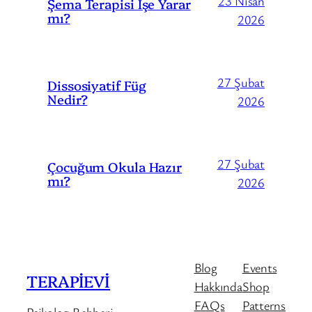
23 Nisan
Şema Terapisi İşe Yarar
mı?
2026
27 Şubat
Dissosiyatif Füg
Nedir?
2026
27 Şubat
Çocuğum Okula Hazır
mı?
2026
Blog
Events
TERAPİEVİ
Hakkında
Shop
FAQs
Patterns