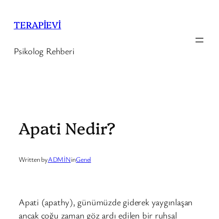
İçeriğe
geç
TERAPİEVİ
Psikolog Rehberi
Apati Nedir?
Written by
ADMİN
in
Genel
Apati (apathy), günümüzde giderek yaygınlaşan
ancak çoğu zaman göz ardı edilen bir ruhsal