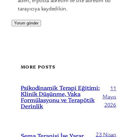
adım, e-posta adresim ve site adresim bu
tarayıcıya kaydedilsin.
MORE POSTS
Psikodinamik Terapi Eğitimi:
11
Klinik Düşünme, Vaka
Mayıs
Formülasyonu ve Terapötik
2026
Derinlik
23 Nisan
Şema Terapisi İşe Yarar