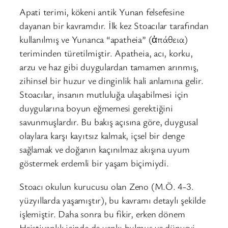
Apati terimi, kökeni antik Yunan felsefesine
dayanan bir kavramdır. İlk kez Stoacılar tarafından
kullanılmış ve Yunanca “apatheia” (ἀπάθεια)
teriminden türetilmiştir. Apatheia, acı, korku,
arzu ve haz gibi duygulardan tamamen arınmış,
zihinsel bir huzur ve dinginlik hali anlamına gelir.
Stoacılar, insanın mutluluğa ulaşabilmesi için
duygularına boyun eğmemesi gerektiğini
savunmuşlardır. Bu bakış açısına göre, duygusal
olaylara karşı kayıtsız kalmak, içsel bir denge
sağlamak ve doğanın kaçınılmaz akışına uyum
göstermek erdemli bir yaşam biçimiydi.
Stoacı okulun kurucusu olan Zeno (M.Ö. 4-3.
yüzyıllarda yaşamıştır), bu kavramı detaylı şekilde
işlemiştir. Daha sonra bu fikir, erken dönem
Hristiyanlık içinde de yankı bulmuş ve dünyevi